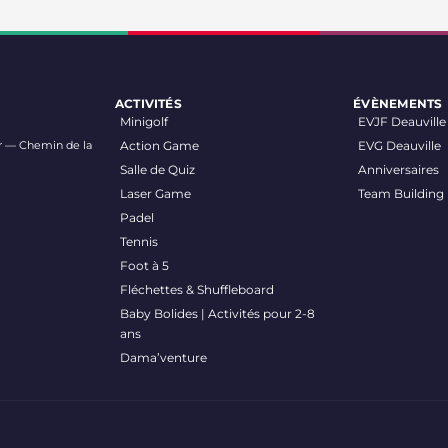
ACTIVITÉS
ÉVÈNEMENTS
Minigolf
EVJF Deauville
oor — Chemin de la
Action Game
EVG Deauville
Salle de Quiz
Anniversaires
Laser Game
Team Building
Padel
Tennis
Foot à 5
Fléchettes & Shuffleboard
Baby Bolides | Activités pour 2-8
ans
Dama’venture