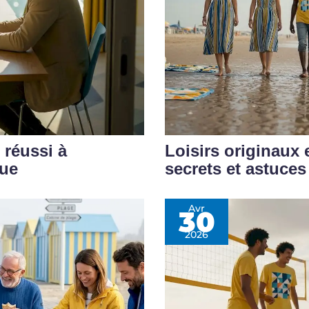
 réussi à
Loisirs originaux 
que
secrets et astuces
Avr
30
2026