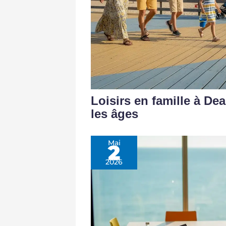
Loisirs en famille à De
les âges
Mai
2
2026