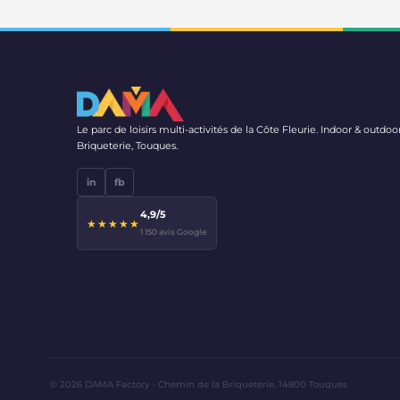
Le parc de loisirs multi-activités de la Côte Fleurie. Indoor & outd
Briqueterie, Touques.
in
fb
4,9/5
★★★★★
1 150 avis Google
© 2026 DAMA Factory · Chemin de la Briqueterie, 14800 Touques