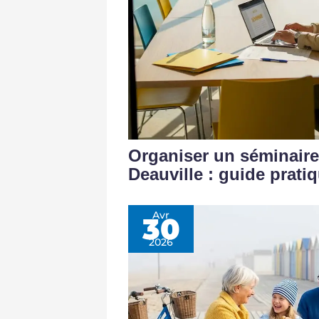
Organiser un séminaire
Deauville : guide prati
Avr
30
2026