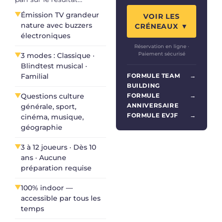
Émission TV grandeur
VOIR LES
nature avec buzzers
CRÉNEAUX ▼
électroniques
Réservation en ligne ·
Paiement sécurisé
3 modes : Classique ·
Blindtest musical ·
FORMULE TEAM
→
Familial
BUILDING
FORMULE
→
Questions culture
ANNIVERSAIRE
générale, sport,
FORMULE EVJF
→
cinéma, musique,
géographie
3 à 12 joueurs · Dès 10
ans · Aucune
préparation requise
100% indoor —
accessible par tous les
temps