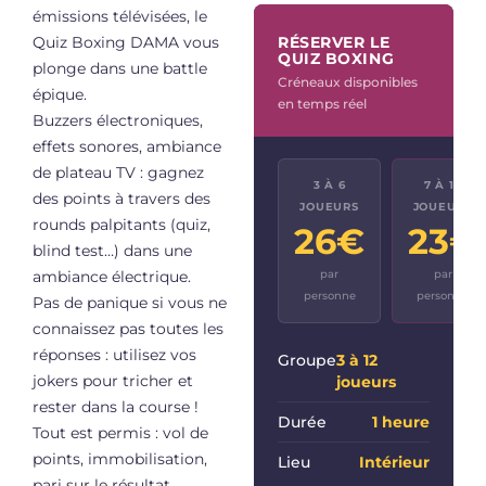
émissions télévisées, le
RÉSERVER LE
Quiz Boxing DAMA vous
QUIZ BOXING
plonge dans une battle
Créneaux disponibles
épique.
en temps réel
Buzzers électroniques,
effets sonores, ambiance
de plateau TV : gagnez
3 À 6
7 À 12
des points à travers des
JOUEURS
JOUEURS
rounds palpitants (quiz,
26€
23€
blind test…) dans une
par
par
ambiance électrique.
personne
personne
Pas de panique si vous ne
connaissez pas toutes les
réponses : utilisez vos
Groupe
3 à 12
jokers pour tricher et
joueurs
rester dans la course !
Durée
1 heure
Tout est permis : vol de
points, immobilisation,
Lieu
Intérieur
pari sur le résultat…