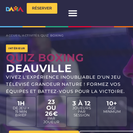
RÉSERVER
NOS ACTIVITÉS
TEAM BUILDING
VOTRE ÉVÈNEMENT
INFOS PRATIQUES
ACCUEIL
/
ACTIVITÉS
/
QUIZ BOXING
INTÉRIEUR
QUIZ BOXING
DEAUVILLE
VIVEZ L'EXPÉRIENCE INOUBLIABLE D'UN JEU
TÉLÉVISÉ GRANDEUR NATURE ! FORMEZ VOS
ÉQUIPES ET BATTEZ-VOUS POUR LA VICTOIRE.
23
1H
3 À 12
10+
OU
DE JEU +
JOUEURS
ÂGE
15 MIN
PAR
MINMUM
26€
BRIEF
SESSION
PAR
JOUEUR