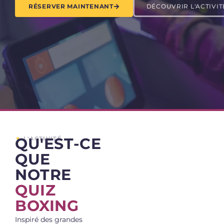
RÉSERVER MAINTENANT
DÉCOUVRIR L'ACTIVIT
QU'EST-CE
▼
L'ACTIVITÉ
QUE
NOTRE
QUIZ
BOXING
Inspiré des grandes