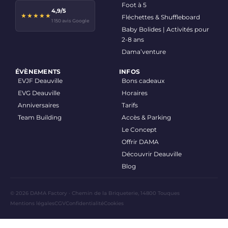
Foot à 5
4,9/5
★★★★★
Fléchettes & Shuffleboard
1 150 avis Google
Baby Bolides | Activités pour
2-8 ans
Dama’venture
ÉVÈNEMENTS
INFOS
EVJF Deauville
Bons cadeaux
EVG Deauville
Horaires
Anniversaires
Tarifs
Team Building
Accès & Parking
Le Concept
Offrir DAMA
Découvrir Deauville
Blog
© 2026 DAMA Factory · Chemin de la Briqueterie, 14800 Touques
Mentions légales
CGV
Confidentialité
Cookies