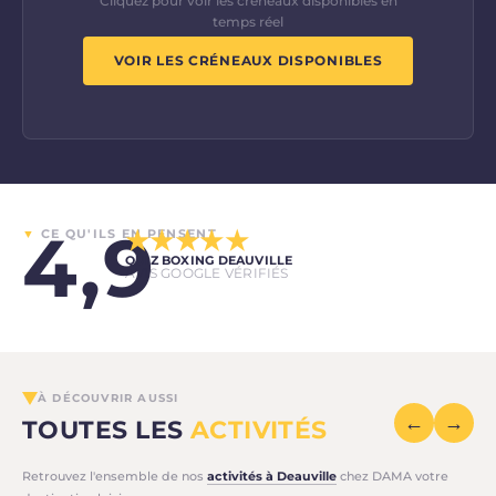
Cliquez pour voir les créneaux disponibles en
temps réel
VOIR LES CRÉNEAUX DISPONIBLES
4,9
★★★★★
▼
CE QU'ILS EN PENSENT
QUIZ BOXING DEAUVILLE
AVIS GOOGLE VÉRIFIÉS
À DÉCOUVRIR AUSSI
←
→
TOUTES LES
ACTIVITÉS
Retrouvez l'ensemble de nos
activités à Deauville
chez DAMA votre