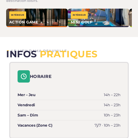
destination loisirs.
INTÉRIEUR
INTÉRIEUR
EX
ACTION GAME
MINI GOLF
BA
INFOS
PRATIQUES
▼
LE LIEU DAMA DEAUVILLE
HORAIRE
Mer – Jeu
14h – 22h
Vendredi
14h – 23h
Sam – Dim
10h – 23h
Vacances (Zone C)
7j/7 · 10h – 23h