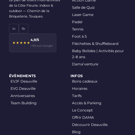
Le parc de loisirs multi-activités
Action Game
de la Côte Fleurie. Indoor &
Salle de Quiz
outdoor — Chemin de la
Laser Game
Briqueterie, Touques.
Padel
in
fb
Tennis
Foot à 5
4,9/5
★★★★★
Fléchettes & Shuffleboard
1 150 avis Google
Baby Bolides | Activités pour
2-8 ans
Dama’venture
ÉVÈNEMENTS
INFOS
EVJF Deauville
Bons cadeaux
EVG Deauville
Horaires
Anniversaires
Tarifs
Team Building
Accès & Parking
Le Concept
Offrir DAMA
Découvrir Deauville
Blog