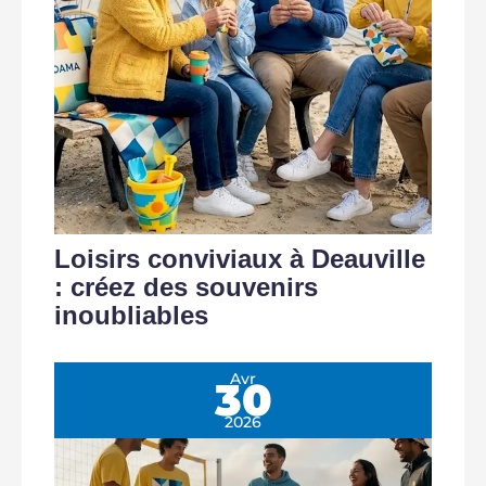
Loisirs conviviaux à Deauville
: créez des souvenirs
inoubliables
Avr
30
2026