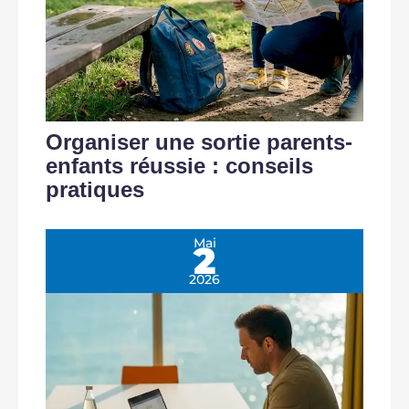
Organiser une sortie parents-
enfants réussie : conseils
pratiques
Mai
2
2026