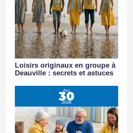
Loisirs originaux en groupe à
Deauville : secrets et astuces
Avr
30
2026