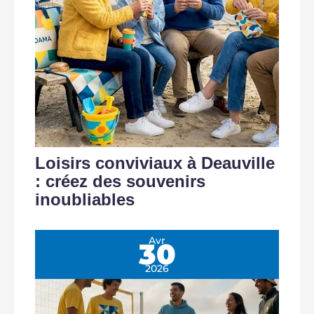
Loisirs conviviaux à Deauville
: créez des souvenirs
inoubliables
Avr
30
2026