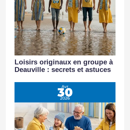
Loisirs originaux en groupe à
Deauville : secrets et astuces
Avr
30
2026