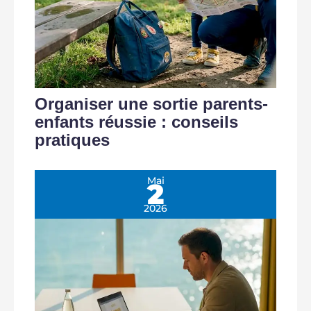
Organiser une sortie parents-
enfants réussie : conseils
pratiques
Mai
2
2026