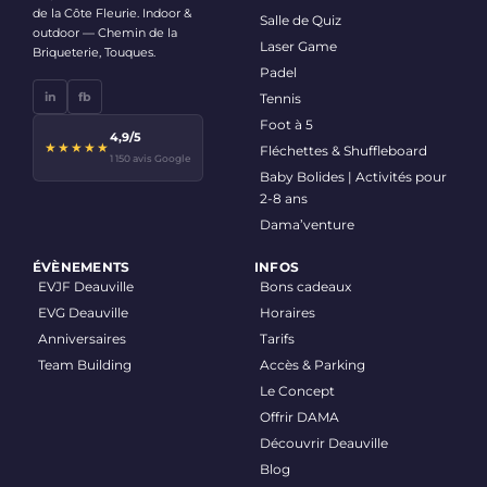
de la Côte Fleurie. Indoor &
Salle de Quiz
outdoor — Chemin de la
Laser Game
Briqueterie, Touques.
Padel
in
fb
Tennis
Foot à 5
4,9/5
★★★★★
Fléchettes & Shuffleboard
1 150 avis Google
Baby Bolides | Activités pour
2-8 ans
Dama’venture
ÉVÈNEMENTS
INFOS
EVJF Deauville
Bons cadeaux
EVG Deauville
Horaires
Anniversaires
Tarifs
Team Building
Accès & Parking
Le Concept
Offrir DAMA
Découvrir Deauville
Blog