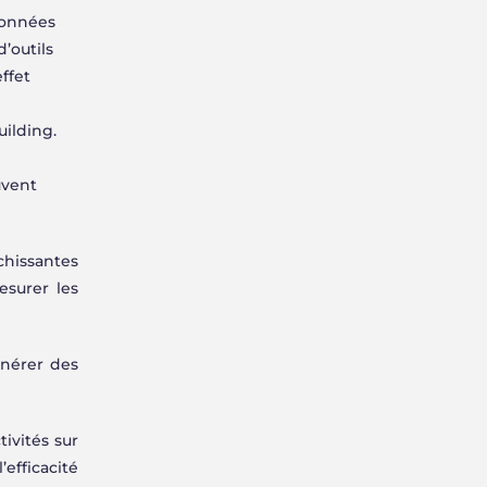
 données
d’outils
ffet
ilding.
uvent
chissantes
esurer les
énérer des
ivités sur
efficacité