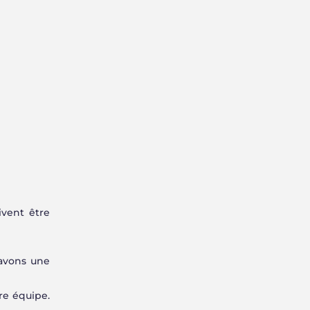
ivent être
 avons une
re équipe.