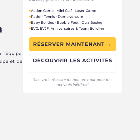
Action Game · Mini Golf · Laser Game
Padel · Tennis · Dama'venture
Baby Bolides · Bubble Foot · Quiz Boxing
m
EVG, EVJF, Anniversaires & Team Building
RÉSERVER MAINTENANT →
 l’équipe,
DÉCOUVRIR LES ACTIVITÉS
uipe et de
"Une vraie réussite de bout en bout pour des
activités inédites"