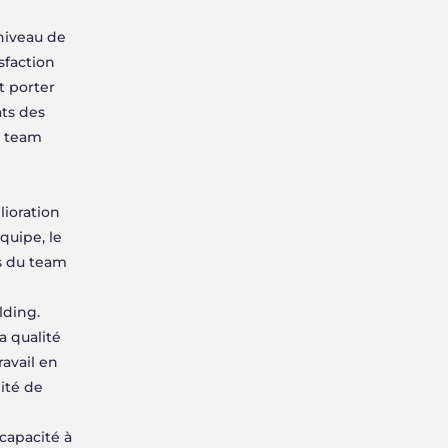
 niveau de
sfaction
t porter
ats des
e team
ioration
quipe, le
fs du team
lding.
a qualité
ravail en
ité de
capacité à