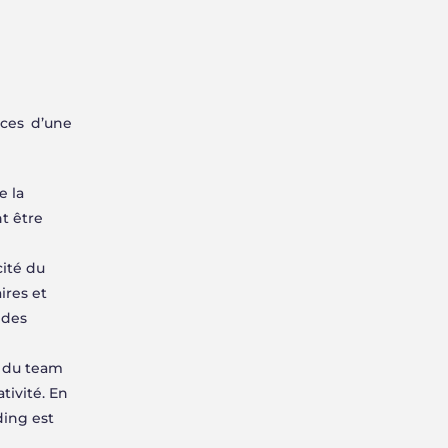
nces d’une
e la
nt être
cité du
ires et
 des
té du team
tivité. En
ding est