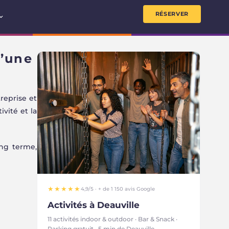
RÉSERVER
d’une
reprise et
vité et la
ong terme,
★★★★★
4,9/5 · + de 1 150 avis Google
Activités à Deauville
11 activités indoor & outdoor · Bar & Snack ·
Parking gratuit · 5 min de Deauville