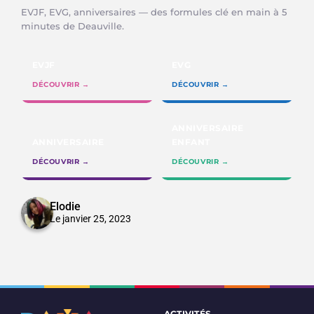
EVJF, EVG, anniversaires — des formules clé en main à 5
minutes de Deauville.
EVJF
EVG
DÉCOUVRIR →
DÉCOUVRIR →
ANNIVERSAIRE
ANNIVERSAIRE
ENFANT
DÉCOUVRIR →
DÉCOUVRIR →
Elodie
Le janvier 25, 2023
ACTIVITÉS