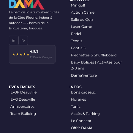
Minigolf
Le parc de loisirs multi-activités
Action Game
de la Côte Fleurie. Indoor &
Salle de Quiz
outdoor — Chemin de la
Laser Game
Briqueterie, Touques.
Padel
in
fb
Tennis
Foot à 5
4,9/5
★★★★★
Fléchettes & Shuffleboard
1 150 avis Google
Baby Bolides | Activités pour
2-8 ans
Dama’venture
ÉVÈNEMENTS
INFOS
EVJF Deauville
Bons cadeaux
EVG Deauville
Horaires
Anniversaires
Tarifs
Team Building
Accès & Parking
Le Concept
Offrir DAMA