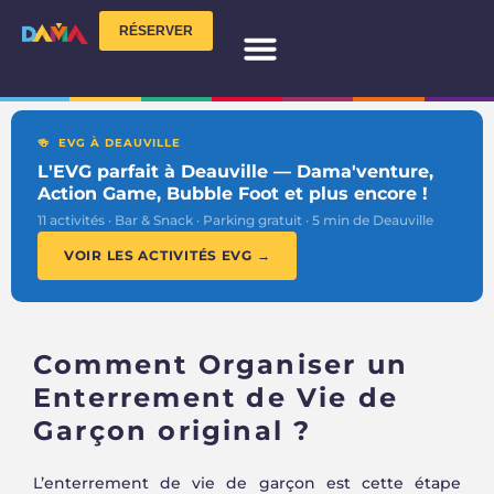
RÉSERVER
NOS ACTIVITÉS
TEAM BUILDING
VOTRE ÉVÈNEMENT
INFOS PRATIQUES
🍻 EVG À DEAUVILLE
L'EVG parfait à Deauville — Dama'venture,
Action Game, Bubble Foot et plus encore !
11 activités · Bar & Snack · Parking gratuit · 5 min de Deauville
VOIR LES ACTIVITÉS EVG →
Comment Organiser un
Enterrement de Vie de
Garçon original ?
L’enterrement de vie de garçon est cette étape