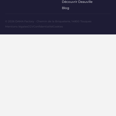
Découvrir Deauville
Blog
© 2026 DAMA Factory · Chemin de la Briqueterie, 14800 Touques
Mentions légales
CGV
Confidentialité
Cookies