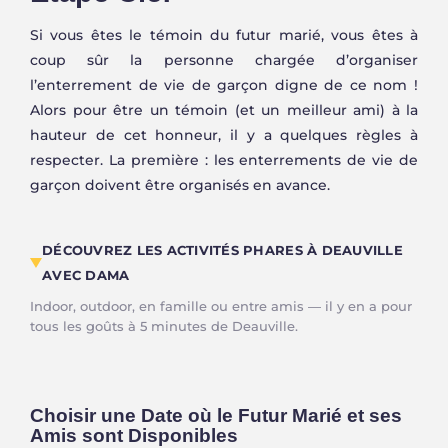
Si vous êtes le témoin du futur marié, vous êtes à
coup sûr la personne chargée d’organiser
l’enterrement de vie de garçon digne de ce nom !
Alors pour être un témoin (et un meilleur ami) à la
hauteur de cet honneur, il y a quelques règles à
respecter. La première : les enterrements de vie de
garçon doivent être organisés en avance.
DÉCOUVREZ LES ACTIVITÉS PHARES À DEAUVILLE
AVEC DAMA
Indoor, outdoor, en famille ou entre amis — il y en a pour
MINI GOLF
PADEL
ACTION GAME
LASER GAME
tous les goûts à 5 minutes de Deauville.
Intérieur · Dès 2 joueurs
Extérieur · Tout niveau
Intérieur · 2 à 24 joueurs
Extérieur · Jusqu'à 20
Choisir une Date où le Futur Marié et ses
Amis sont Disponibles