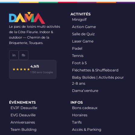
ACTIVITÉS
Minigolf
Le parc de loisirs multi-activités
Action Game
de la Côte Fleurie. Indoor &
Salle de Quiz
outdoor — Chemin de la
Laser Game
Briqueterie, Touques.
Padel
in
fb
Tennis
Foot à 5
4,9/5
★★★★★
Fléchettes & Shuffleboard
1 150 avis Google
Baby Bolides | Activités pour
2-8 ans
Dama’venture
ÉVÈNEMENTS
INFOS
EVJF Deauville
Bons cadeaux
EVG Deauville
Horaires
Anniversaires
Tarifs
Team Building
Accès & Parking