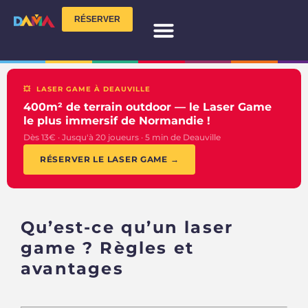
RÉSERVER
NOS ACTIVITÉS
TEAM BUILDING
VOTRE ÉVÈNEMENT
INFOS PRATIQUES
💥 LASER GAME À DEAUVILLE
400m² de terrain outdoor — le Laser Game
le plus immersif de Normandie !
Dès 13€ · Jusqu'à 20 joueurs · 5 min de Deauville
RÉSERVER LE LASER GAME →
Qu’est-ce qu’un laser
game ? Règles et
avantages