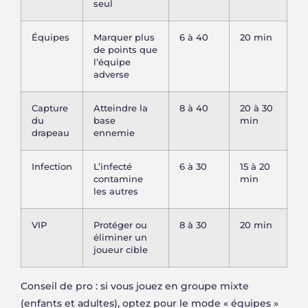
seul
Équipes
Marquer plus
6 à 40
20 min
de points que
l’équipe
adverse
Capture
Atteindre la
8 à 40
20 à 30
du
base
min
drapeau
ennemie
Infection
L’infecté
6 à 30
15 à 20
contamine
min
les autres
VIP
Protéger ou
8 à 30
20 min
éliminer un
joueur cible
Conseil de pro : si vous jouez en groupe mixte
(enfants et adultes), optez pour le mode « équipes »