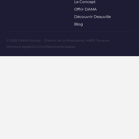
Le Concept
Offrir DAMA
Découvrir Deauville
Blog
© 2026 DAMA Factory · Chemin de la Briqueterie, 14800 Touques
Mentions légales
CGV
Confidentialité
Cookies