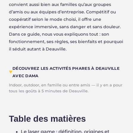
convient aussi bien aux familles qu’aux groupes
d’amis ou aux équipes d’entreprise. Compétitif ou
coopératif selon le mode choisi, il offre une
expérience immersive, sans danger et sans douleur.
Dans ce guide, nous vous expliquons tout : son
fonctionnement, ses règles, ses bienfaits et pourquoi
il séduit autant à Deauville.
DÉCOUVREZ LES ACTIVITÉS PHARES À DEAUVILLE
AVEC DAMA
Indoor, outdoor, en famille ou entre amis — il y en a pour
MINI GOLF
PADEL
ACTION GAME
LASER GAME
tous les goûts à 5 minutes de Deauville.
Intérieur · Dès 2 joueurs
Extérieur · Tout niveau
Intérieur · 2 à 24 joueurs
Extérieur · Jusqu'à 20
Table des matières
Le laser game : définition, origines et